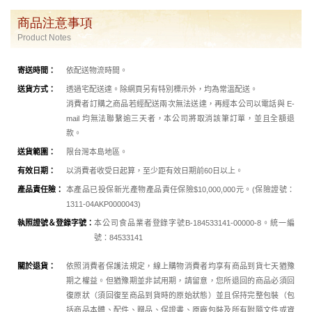
商品注意事項
Product Notes
寄送時間：
依配送物流時間。
送貨方式：
透過宅配送達。除網頁另有特別標示外，均為常溫配送。
消費者訂購之商品若經配送兩次無法送達，再經本公司以電話與 E-
mail 均無法聯繫逾三天者，本公司將取消該筆訂單，並且全額退
款。
送貨範圍：
限台灣本島地區。
有效日期：
以消費者收受日起算，至少距有效日期前60日以上
。
產品責任險：
本產品已投保新光產物產品責任保險$10,000,000元。(保險證號：
1311-04AKP0000043)
執照證號＆登錄字號：
本公司食品業者登錄字號B-184533141-00000-8。統一編
號：84533141
關於退貨：
依照消費者保護法規定，線上購物消費者均享有商品到貨七天猶豫
期之權益。但猶豫期並非試用期，請留意，您所退回的商品必須回
復原狀（須回復至商品到貨時的原始狀態）並且保持完整包裝（包
括商品本體、配件、贈品、保證書、原廠包裝及所有附隨文件或資