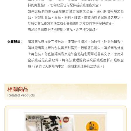
料的完整性），切勿缺漏任何配件或損毀原廠外盒。
如果您所購買的商品是屬於易於腐敗之商品、保存期限較短之商
品、客製化商品、報紙、期刊、雜誌，依據消費者保護法之規定，
於收受商品後將無法享有七天猶豫期之權益且不得辦理退貨。
商品銷售網頁上特別載明之商品，均不接受退訂。
退貨辦法：
請將商品無損及完整包裝，連同配件贈品，勿缺件，外盒勿損毀，
請以廠商寄送時的包裝再原封備妥，若紙箱已遺失，請於商品外盒
上再包裝，勿直接讓商品原廠外盒粘貼宅配單或書寫文字，原廠外
盒損毀或是商品缺件，將無法受理退貨或視損毀程度折扣退款金
額。(到貨七天期限內申請，逾期未辦理將無法銷退。)
相關商品
Related Products