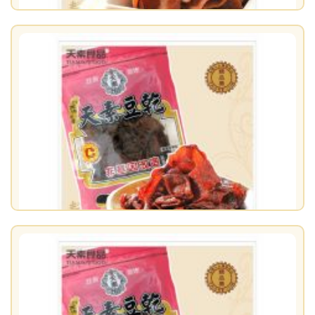
【天素】豆滷干 260g / 包 *10入 ↘＄950
原價：$1200
售價：$950
【天素】滷味豆乾 330g / 包* 10入↘＄950（純素食）
原價：$1300
售價：$950